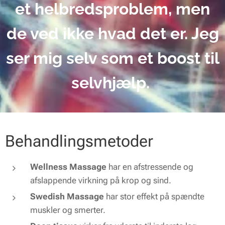
et helbredsproblem, men
de ved ikke hvad det er. Jeg
ser mig selv som et boost til
selvhjælp.
Behandlingsmetoder
Wellness Massage
har en afstressende og
afslappende virkning på krop og sind.
Swedish Massage
har stor effekt på spændte
muskler og smerter.