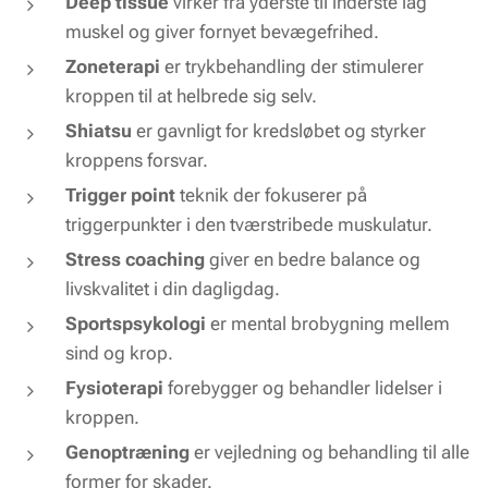
Deep tissue
virker fra yderste til inderste lag
muskel og giver fornyet bevægefrihed.
Zoneterapi
er trykbehandling der stimulerer
kroppen til at helbrede sig selv.
Shiatsu
er gavnligt for kredsløbet og styrker
kroppens forsvar.
Trigger point
teknik der fokuserer på
triggerpunkter i den tværstribede muskulatur.
Stress coaching
giver en bedre balance og
livskvalitet i din dagligdag.
Sportspsykologi
er mental brobygning mellem
sind og krop.
Fysioterapi
forebygger og behandler lidelser i
kroppen.
Genoptræning
er vejledning og behandling til alle
former for skader.