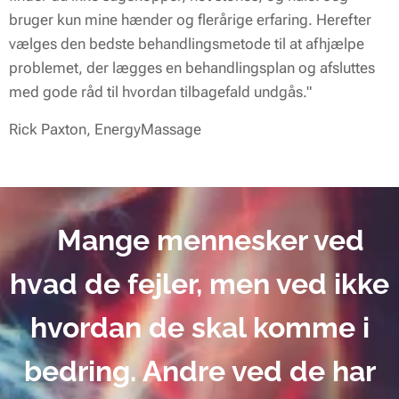
bruger kun mine hænder og flerårige erfaring. Herefter
vælges den bedste behandlingsmetode til at afhjælpe
problemet, der lægges en behandlingsplan og afsluttes
med gode råd til hvordan tilbagefald undgås."
Rick Paxton, EnergyMassage
Mange mennesker ved
hvad de fejler, men ved ikke
hvordan de skal komme i
bedring. Andre ved de har