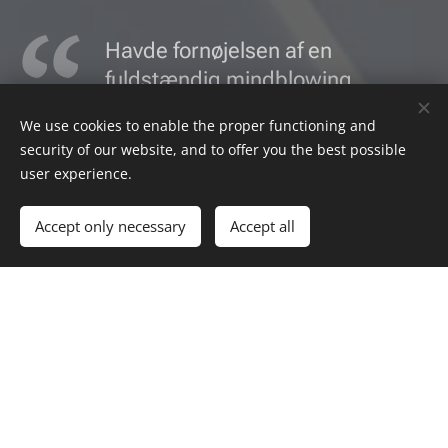
Havde fornøjelsen af en
fuldstændig mindblowing
behandling af Rick Paxton igår
We use cookies to enable the proper functioning and
😄. Grunden til jeg skriver alt
security of our website, and to offer you the best possible
dette er fordi Rick er nysgerrig
user experience.
på hvilke skader og skavanker
jeg har haft. Og hvorfor er han
Accept only necessary
Accept all
så det? Det er fordi vores krop
huske, den er fyldt med gamle
små og store traumer 🙏🏻.Kun
ved at forstå min krop og den
historier der ligger i den kan
Rick hjælpe mig 😄.Jeg kan
give Rick mine varmeste